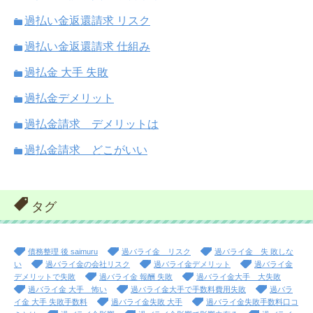
過払い金返還請求 リスク
過払い金返還請求 仕組み
過払金 大手 失敗
過払金デメリット
過払金請求 デメリットは
過払金請求 どこがいい
タグ
債務整理 後 saimuru
過バライ金 リスク
過バライ金 失 敗しな
い
過バライ金の会社リスク
過バライ金デメリット
過バライ金
デメリットで失敗
過バライ金 報酬 失敗
過バライ金大手 大失敗
過バライ金 大手 怖い
過バライ金大手で手数料費用失敗
過バラ
イ金 大手 失敗手数料
過バライ金失敗 大手
過バライ金失敗手数料口コ