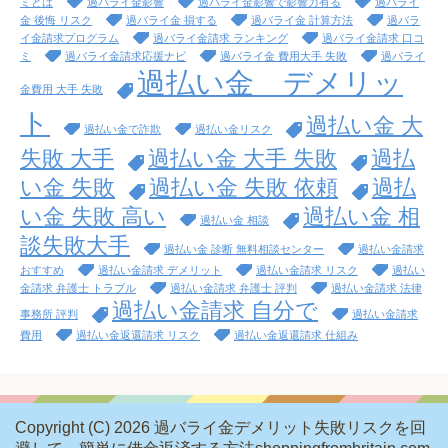
ミとは
過バライ金影響
過バライ金影響で影響力有る
過バライ
金 後悔 リスク
過バライ金 損する
過バライ金 計算方法
過バラ
イ金請求プログラム
過バライ金請求 ランキング
過バライ金請求 口コ
ミ
過バライ金請求応援ナビ
過バライ金 費用大手 失敗
過バライ
過払い金 デメリッ
金費用 大手 失敗
ト
過払い金 大
過払い金で詐欺
過払い金リスク
失敗 大手
過払い金 大手 失敗
過払
い金 失敗
過払い金 失敗 依頼
過払
い金 失敗 高い
過払い金 相
過払い金 相談
談失敗大手
過払い金 診断 無料相談センター
過払い金請求
おすすめ
過払い金請求 デメリット
過払い金請求 リスク
過払い
金請求 弁護士 トラブル
過払い金請求 弁護士 評判
過払い金請求 法律
過払い金請求 自分で
事務所 評判
過払い金請求
費用
過払い金返還請求 リスク
過払い金返還請求 仕組み
Copyright (C) 2026 過バライ金デメリット失敗リスクを回