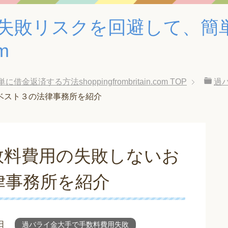
失敗リスクを回避して、簡
om
する方法shoppingfrombritain.com
TOP
過
ベスト３の法律事務所を紹介
数料費用の失敗しないお
律事務所を紹介
日
過バライ金大手で手数料費用失敗