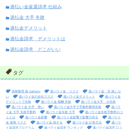
過払い金返還請求 仕組み
過払金 大手 失敗
過払金デメリット
過払金請求 デメリットは
過払金請求 どこがいい
タグ
債務整理 後 saimuru
過バライ金 リスク
過バライ金 失 敗しな
い
過バライ金の会社リスク
過バライ金デメリット
過バライ金
デメリットで失敗
過バライ金 報酬 失敗
過バライ金大手 大失敗
過バライ金 大手 怖い
過バライ金大手で手数料費用失敗
過バラ
イ金 大手 失敗手数料
過バライ金失敗 大手
過バライ金失敗手数料口コ
ミとは
過バライ金影響
過バライ金影響で影響力有る
過バライ
金 後悔 リスク
過バライ金 損する
過バライ金 計算方法
過バラ
イ金請求プログラム
過バライ金請求 ランキング
過バライ金請求 口コ