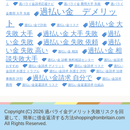
ミ
過バライ金請求応援ナビ
過バライ金 費用大手 失敗
過バライ
過払い金 デメリッ
金費用 大手 失敗
ト
過払い金 大
過払い金で詐欺
過払い金リスク
失敗 大手
過払い金 大手 失敗
過払
い金 失敗
過払い金 失敗 依頼
過払
い金 失敗 高い
過払い金 相
過払い金 相談
談失敗大手
過払い金 診断 無料相談センター
過払い金請求
おすすめ
過払い金請求 デメリット
過払い金請求 リスク
過払い
金請求 弁護士 トラブル
過払い金請求 弁護士 評判
過払い金請求 法律
過払い金請求 自分で
事務所 評判
過払い金請求
費用
過払い金返還請求 リスク
過払い金返還請求 仕組み
Copyright (C) 2026 過バライ金デメリット失敗リスクを回
避して、簡単に借金返済する方法shoppingfrombritain.com
All Rights Reserved.