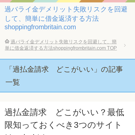
過バライ金デメリット失敗リスクを回避
して、簡単に借金返済する方法
shoppingfrombritain.com
過バライ金デメリット失敗リスクを回避して、簡
単に借金返済する方法shoppingfrombritain.com
TOP
「過払金請求 どこがいい」の記事
一覧
過払金請求 どこがいい？最低
限知っておくべき3つのサイト