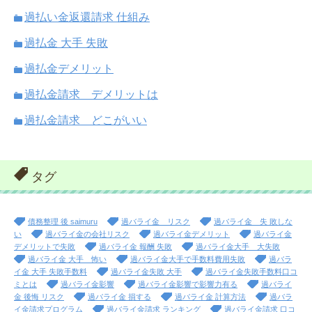
過払い金返還請求 仕組み
過払金 大手 失敗
過払金デメリット
過払金請求 デメリットは
過払金請求 どこがいい
タグ
債務整理 後 saimuru
過バライ金 リスク
過バライ金 失 敗しな
い
過バライ金の会社リスク
過バライ金デメリット
過バライ金
デメリットで失敗
過バライ金 報酬 失敗
過バライ金大手 大失敗
過バライ金 大手 怖い
過バライ金大手で手数料費用失敗
過バラ
イ金 大手 失敗手数料
過バライ金失敗 大手
過バライ金失敗手数料口コ
ミとは
過バライ金影響
過バライ金影響で影響力有る
過バライ
金 後悔 リスク
過バライ金 損する
過バライ金 計算方法
過バラ
イ金請求プログラム
過バライ金請求 ランキング
過バライ金請求 口コ