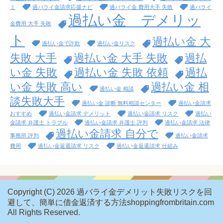
ミ
過バライ金請求応援ナビ
過バライ金 費用大手 失敗
過バライ
過払い金 デメリッ
金費用 大手 失敗
ト
過払い金 大
過払い金で詐欺
過払い金リスク
失敗 大手
過払い金 大手 失敗
過払
い金 失敗
過払い金 失敗 依頼
過払
い金 失敗 高い
過払い金 相
過払い金 相談
談失敗大手
過払い金 診断 無料相談センター
過払い金請求
おすすめ
過払い金請求 デメリット
過払い金請求 リスク
過払い
金請求 弁護士 トラブル
過払い金請求 弁護士 評判
過払い金請求 法律
過払い金請求 自分で
事務所 評判
過払い金請求
費用
過払い金返還請求 リスク
過払い金返還請求 仕組み
Copyright (C) 2026 過バライ金デメリット失敗リスクを回
避して、簡単に借金返済する方法shoppingfrombritain.com
All Rights Reserved.