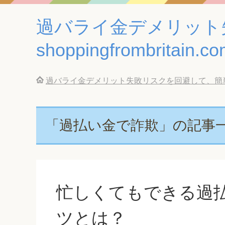
過バライ金デメリット
shoppingfrombritain.c
過バライ金デメリット失敗リスクを回避して、簡単に借金返済
「過払い金で詐欺」の記事
忙しくてもできる過
ツとは？