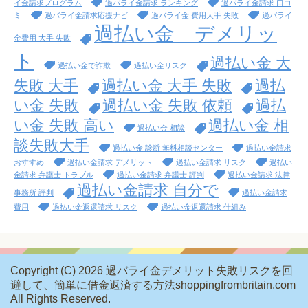
イ金請求プログラム
過バライ金請求 ランキング
過バライ金請求 口コ
ミ
過バライ金請求応援ナビ
過バライ金 費用大手 失敗
過バライ
過払い金 デメリッ
金費用 大手 失敗
ト
過払い金 大
過払い金で詐欺
過払い金リスク
失敗 大手
過払い金 大手 失敗
過払
い金 失敗
過払い金 失敗 依頼
過払
い金 失敗 高い
過払い金 相
過払い金 相談
談失敗大手
過払い金 診断 無料相談センター
過払い金請求
おすすめ
過払い金請求 デメリット
過払い金請求 リスク
過払い
金請求 弁護士 トラブル
過払い金請求 弁護士 評判
過払い金請求 法律
過払い金請求 自分で
事務所 評判
過払い金請求
費用
過払い金返還請求 リスク
過払い金返還請求 仕組み
Copyright (C) 2026 過バライ金デメリット失敗リスクを回
避して、簡単に借金返済する方法shoppingfrombritain.com
All Rights Reserved.