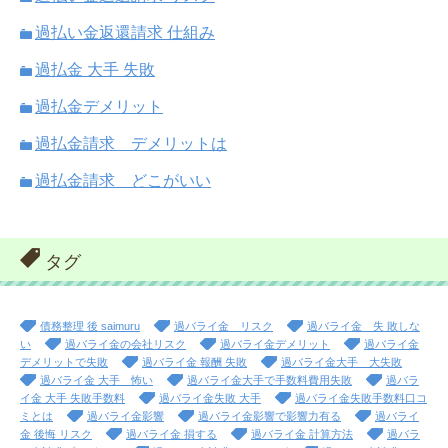
過払い金返還請求 仕組み
過払金 大手 失敗
過払金デメリット
過払金請求 デメリットは
過払金請求 どこがいい
タグ
債務整理 後 saimuru
過バライ金 リスク
過バライ金 失 敗しな
い
過バライ金の会社リスク
過バライ金デメリット
過バライ金
デメリットで失敗
過バライ金 報酬 失敗
過バライ金大手 大失敗
過バライ金 大手 怖い
過バライ金大手で手数料費用失敗
過バラ
イ金 大手 失敗手数料
過バライ金失敗 大手
過バライ金失敗手数料口コ
ミとは
過バライ金影響
過バライ金影響で影響力有る
過バライ
金 後悔 リスク
過バライ金 損する
過バライ金 計算方法
過バラ