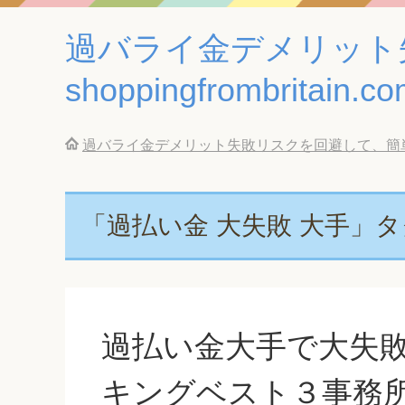
過バライ金デメリット
shoppingfrombritain.c
過バライ金デメリット失敗リスクを回避して、簡単に借金返済
「過払い金 大失敗 大手」
過払い金大手で大失
キングベスト３事務