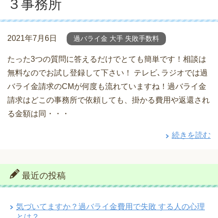
３事務所
2021年7月6日
過バライ金 大手 失敗手数料
たった3つの質問に答えるだけでとても簡単です！相談は
無料なのでお試し登録して下さい！ テレビ､ラジオでは過
バライ金請求のCMが何度も流れていますね！過バライ金
請求はどこの事務所で依頼しても、掛かる費用や返還され
る金額は同・・・
続きを読む
最近の投稿
気づいてますか？過バライ金費用で失敗 する人の心理
とは？