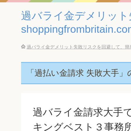
過バライ金デメリット
shoppingfrombritain.c
過バライ金デメリット失敗リスクを回避して、簡単に借金返済
「過払い金請求 失敗大手」
過バライ金請求大手
キングベスト３事務