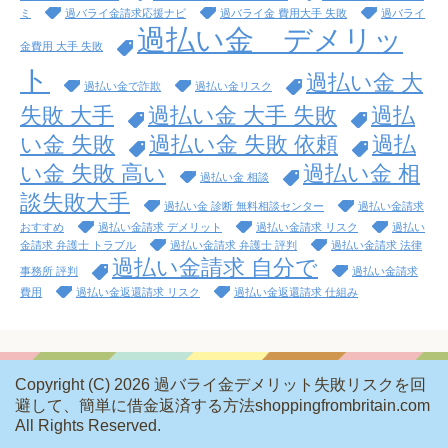
ミ
過バライ金請求応援ナビ
過バライ金 費用大手 失敗
過バライ
過払い金 デメリッ
金費用 大手 失敗
ト
過払い金 大
過払い金で詐欺
過払い金リスク
失敗 大手
過払い金 大手 失敗
過払
い金 失敗
過払い金 失敗 依頼
過払
い金 失敗 高い
過払い金 相
過払い金 相談
談失敗大手
過払い金 診断 無料相談センター
過払い金請求
おすすめ
過払い金請求 デメリット
過払い金請求 リスク
過払い
金請求 弁護士 トラブル
過払い金請求 弁護士 評判
過払い金請求 法律
過払い金請求 自分で
事務所 評判
過払い金請求
費用
過払い金返還請求 リスク
過払い金返還請求 仕組み
Copyright (C) 2026 過バライ金デメリット失敗リスクを回
避して、簡単に借金返済する方法shoppingfrombritain.com
All Rights Reserved.