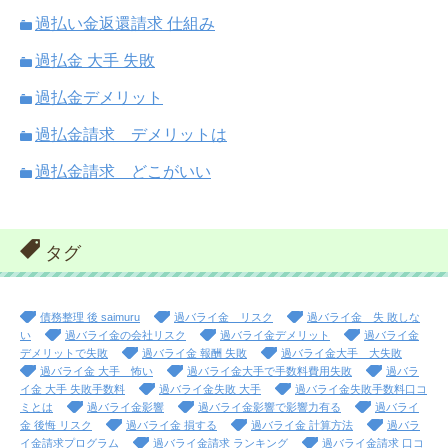
過払い金返還請求 仕組み
過払金 大手 失敗
過払金デメリット
過払金請求 デメリットは
過払金請求 どこがいい
タグ
債務整理 後 saimuru
過バライ金 リスク
過バライ金 失 敗しな
い
過バライ金の会社リスク
過バライ金デメリット
過バライ金
デメリットで失敗
過バライ金 報酬 失敗
過バライ金大手 大失敗
過バライ金 大手 怖い
過バライ金大手で手数料費用失敗
過バラ
イ金 大手 失敗手数料
過バライ金失敗 大手
過バライ金失敗手数料口コ
ミとは
過バライ金影響
過バライ金影響で影響力有る
過バライ
金 後悔 リスク
過バライ金 損する
過バライ金 計算方法
過バラ
イ金請求プログラム
過バライ金請求 ランキング
過バライ金請求 口コ