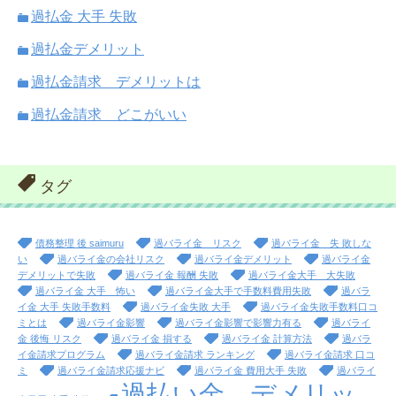
過払金 大手 失敗
過払金デメリット
過払金請求 デメリットは
過払金請求 どこがいい
タグ
債務整理 後 saimuru
過バライ金 リスク
過バライ金 失 敗しな
い
過バライ金の会社リスク
過バライ金デメリット
過バライ金
デメリットで失敗
過バライ金 報酬 失敗
過バライ金大手 大失敗
過バライ金 大手 怖い
過バライ金大手で手数料費用失敗
過バラ
イ金 大手 失敗手数料
過バライ金失敗 大手
過バライ金失敗手数料口コ
ミとは
過バライ金影響
過バライ金影響で影響力有る
過バライ
金 後悔 リスク
過バライ金 損する
過バライ金 計算方法
過バラ
イ金請求プログラム
過バライ金請求 ランキング
過バライ金請求 口コ
ミ
過バライ金請求応援ナビ
過バライ金 費用大手 失敗
過バライ
過払い金 デメリッ