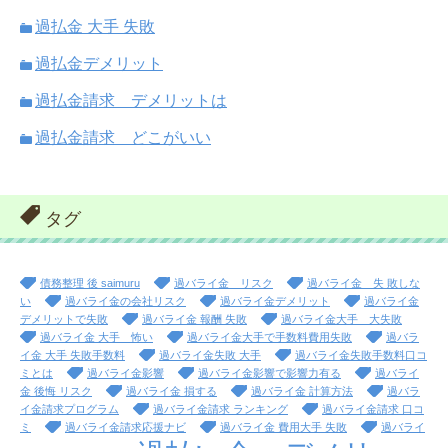
過払金 大手 失敗
過払金デメリット
過払金請求 デメリットは
過払金請求 どこがいい
タグ
債務整理 後 saimuru
過バライ金 リスク
過バライ金 失 敗しな
い
過バライ金の会社リスク
過バライ金デメリット
過バライ金
デメリットで失敗
過バライ金 報酬 失敗
過バライ金大手 大失敗
過バライ金 大手 怖い
過バライ金大手で手数料費用失敗
過バラ
イ金 大手 失敗手数料
過バライ金失敗 大手
過バライ金失敗手数料口コ
ミとは
過バライ金影響
過バライ金影響で影響力有る
過バライ
金 後悔 リスク
過バライ金 損する
過バライ金 計算方法
過バラ
イ金請求プログラム
過バライ金請求 ランキング
過バライ金請求 口コ
ミ
過バライ金請求応援ナビ
過バライ金 費用大手 失敗
過バライ