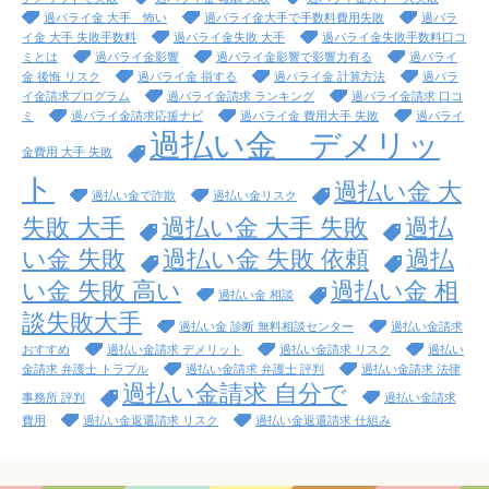
過バライ金 大手 怖い
過バライ金大手で手数料費用失敗
過バラ
イ金 大手 失敗手数料
過バライ金失敗 大手
過バライ金失敗手数料口コ
ミとは
過バライ金影響
過バライ金影響で影響力有る
過バライ
金 後悔 リスク
過バライ金 損する
過バライ金 計算方法
過バラ
イ金請求プログラム
過バライ金請求 ランキング
過バライ金請求 口コ
ミ
過バライ金請求応援ナビ
過バライ金 費用大手 失敗
過バライ
過払い金 デメリッ
金費用 大手 失敗
ト
過払い金 大
過払い金で詐欺
過払い金リスク
失敗 大手
過払い金 大手 失敗
過払
い金 失敗
過払い金 失敗 依頼
過払
い金 失敗 高い
過払い金 相
過払い金 相談
談失敗大手
過払い金 診断 無料相談センター
過払い金請求
おすすめ
過払い金請求 デメリット
過払い金請求 リスク
過払い
金請求 弁護士 トラブル
過払い金請求 弁護士 評判
過払い金請求 法律
過払い金請求 自分で
事務所 評判
過払い金請求
費用
過払い金返還請求 リスク
過払い金返還請求 仕組み